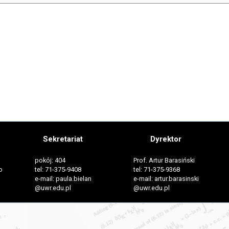
Sekretariat
Dyrektor
pokój: 404
Prof. Artur Barasiński
o
tel: 71-375-9408
tel: 71-375-9368
e-mail: paula.bielan
e-mail: artur.barasinski
@uwr.edu.pl
@uwr.edu.pl