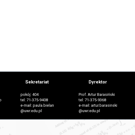
Sekretariat
Dyrektor
pokój: 404
Prof. Artur Barasiński
o
tel: 71-375-9408
tel: 71-375-9368
e-mail: paula.bielan
e-mail: artur.barasinski
@uwr.edu.pl
@uwr.edu.pl