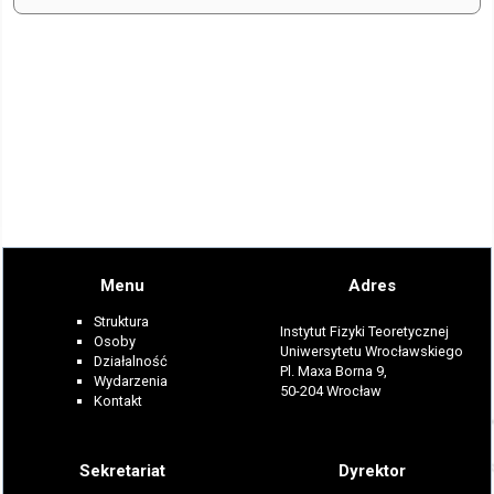
Menu
Adres
Struktura
Instytut Fizyki Teoretycznej
Osoby
Uniwersytetu Wrocławskiego
Działalność
Pl. Maxa Borna 9,
Wydarzenia
50-204 Wrocław
Kontakt
Sekretariat
Dyrektor