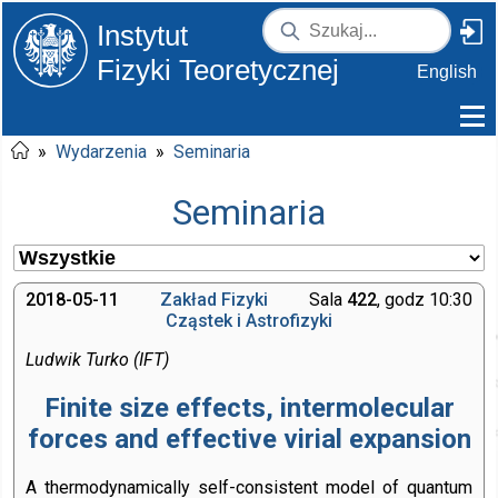
Instytut
Fizyki Teoretycznej
English
»
Wydarzenia
»
Seminaria
Seminaria
2018-05-11
Zakład Fizyki
Sala
422
, godz 10:30
Cząstek i Astrofizyki
Ludwik Turko (IFT)
Finite size effects, intermolecular
forces and effective virial expansion
A thermodynamically self-consistent model of quantum