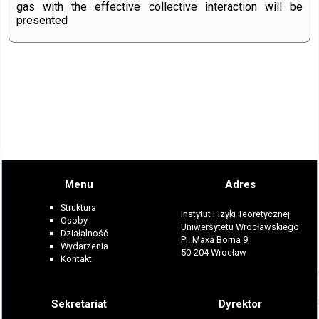
gas with the effective collective interaction will be
presented
Menu
Adres
Struktura
Instytut Fizyki Teoretycznej
Osoby
Uniwersytetu Wrocławskiego
Działalność
Pl. Maxa Borna 9,
Wydarzenia
50-204 Wrocław
Kontakt
Sekretariat
Dyrektor