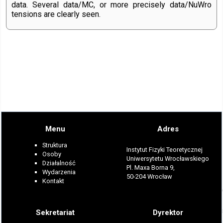
data. Several data/MC, or more precisely data/NuWro
tensions are clearly seen.
Menu
Adres
Struktura
Instytut Fizyki Teoretycznej
Osoby
Uniwersytetu Wrocławskiego
Działalność
Pl. Maxa Borna 9,
Wydarzenia
50-204 Wrocław
Kontakt
Sekretariat
Dyrektor