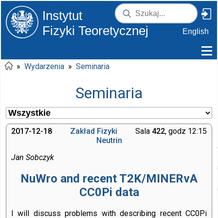
Instytut
Fizyki Teoretycznej
English
»
Wydarzenia
»
Seminaria
Seminaria
2017-12-18
Zakład Fizyki
Sala
422
, godz 12:15
Neutrin
Jan Sobczyk
NuWro and recent T2K/MINERvA
CC0Pi data
I will discuss problems with describing recent CC0Pi