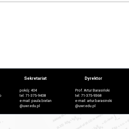
Sekretariat
Dyrektor
pokój: 404
Prof. Artur Barasiński
o
tel: 71-375-9408
tel: 71-375-9368
e-mail: paula.bielan
e-mail: artur.barasinski
@uwr.edu.pl
@uwr.edu.pl