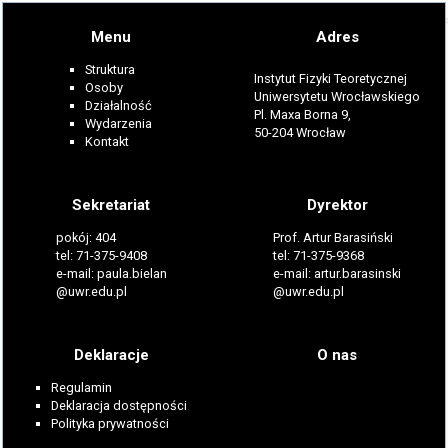
Menu
Adres
Struktura
Instytut Fizyki Teoretycznej
Osoby
Uniwersytetu Wrocławskiego
Działalność
Pl. Maxa Borna 9,
Wydarzenia
50-204 Wrocław
Kontakt
Sekretariat
Dyrektor
pokój: 404
Prof. Artur Barasiński
tel: 71-375-9408
tel: 71-375-9368
e-mail: paula.bielan
e-mail: artur.barasinski
@uwr.edu.pl
@uwr.edu.pl
Deklaracje
O nas
Regulamin
Deklaracja dostępności
Polityka prywatności