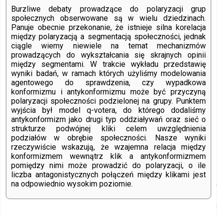
Burzliwe debaty prowadzące do polaryzacji grup
społecznych obserwowane są w wielu dziedzinach.
Panuje obecnie przekonanie, że istnieje silna korelacja
między polaryzacją a segmentacją społeczności, jednak
ciągle wiemy niewiele na temat mechanizmów
prowadzących do wykształcania się skrajnych opinii
między segmentami. W trakcie wykładu przedstawię
wyniki badań, w ramach których użyliśmy modelowania
agentowego do sprawdzenia, czy wypadkowa
konformizmu i antykonformizmu może być przyczyną
polaryzacji społeczności podzielonej na grupy. Punktem
wyjścia był model q-votera, do którego dodaliśmy
antykonformizm jako drugi typ oddziaływań oraz sieć o
strukturze podwójnej kliki celem uwzględnienia
podziałów w obrębie społeczności. Nasze wyniki
rzeczywiście wskazują, że wzajemna relacja między
konformizmem wewnątrz klik a antykonformizmem
pomiędzy nimi może prowadzić do polaryzacji, o ile
liczba antagonistycznych połączeń między klikami jest
na odpowiednio wysokim poziomie.