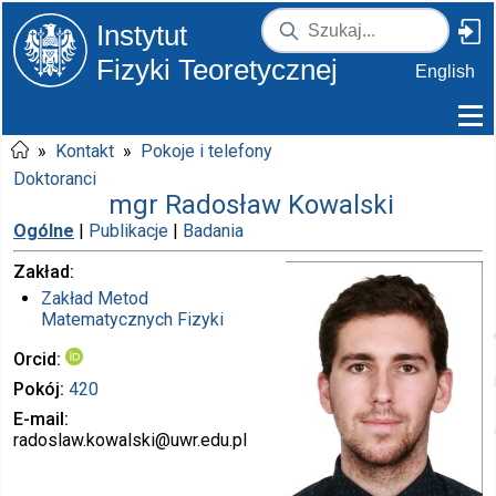
Instytut
Fizyki Teoretycznej
English
»
Kontakt
»
Pokoje i telefony
Doktoranci
mgr Radosław Kowalski
Ogólne
|
Publikacje
|
Badania
Zakład
Zakład Metod
Matematycznych Fizyki
Orcid
Pokój
420
E-mail
radoslaw.kowalski
@uwr.edu.pl