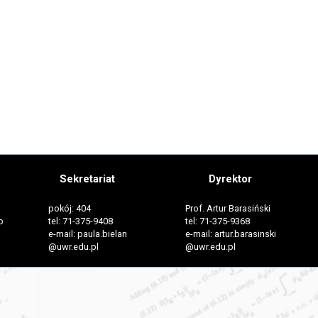
Sekretariat
Dyrektor
pokój: 404
Prof. Artur Barasiński
o
tel: 71-375-9408
tel: 71-375-9368
e-mail: paula.bielan
e-mail: artur.barasinski
@uwr.edu.pl
@uwr.edu.pl