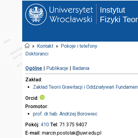
Instytut
Fizyki Teo
»
Kontakt
»
Pokoje i telefony
Doktoranci
Ogólne
|
Publikacje
|
Badania
Zakład
Zakład Teorii Grawitacji i Oddziaływań Fundamen
Orcid
Promotor
prof. dr hab.
Andrzej Borowiec
Pokój
410
Tel
71 375
9407
E-mail
marcin.postolak
@uwr.edu.pl