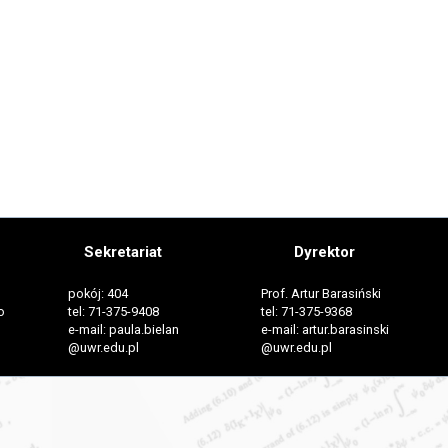
Sekretariat
Dyrektor
pokój: 404
Prof. Artur Barasiński
o
tel: 71-375-9408
tel: 71-375-9368
e-mail: paula.bielan
e-mail: artur.barasinski
@uwr.edu.pl
@uwr.edu.pl