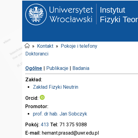
Instytut
Fizyki Teo
»
Kontakt
»
Pokoje i telefony
Doktoranci
Ogólne
|
Publikacje
|
Badania
Zakład
Zakład Fizyki Neutrin
Orcid
Promotor
prof. dr hab.
Jan Sobczyk
Pokój
413
Tel
71 375
9388
E-mail
hemant.prasad
@uwr.edu.pl