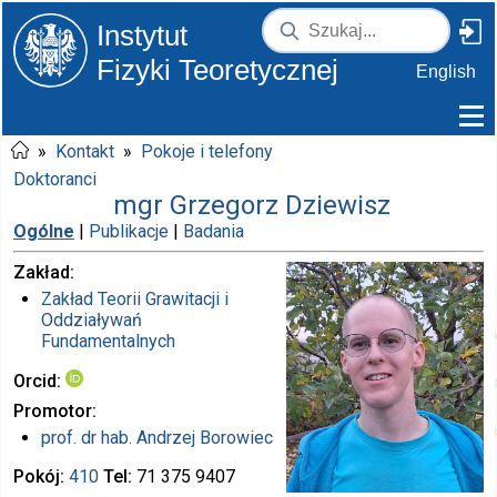
Instytut
Fizyki Teoretycznej
English
»
Kontakt
»
Pokoje i telefony
Doktoranci
mgr Grzegorz Dziewisz
Ogólne
|
Publikacje
|
Badania
Zakład
Zakład Teorii Grawitacji i
Oddziaływań
Fundamentalnych
Orcid
Promotor
prof. dr hab.
Andrzej Borowiec
Pokój
410
Tel
71 375
9407