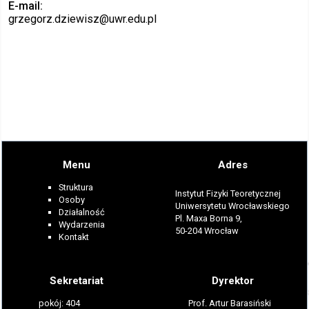
E-mail
grzegorz.dziewisz
@uwr.edu.pl
Menu
Adres
Struktura
Instytut Fizyki Teoretycznej
Osoby
Uniwersytetu Wrocławskiego
Działalność
Pl. Maxa Borna 9,
Wydarzenia
50-204 Wrocław
Kontakt
Sekretariat
Dyrektor
pokój: 404
Prof. Artur Barasiński