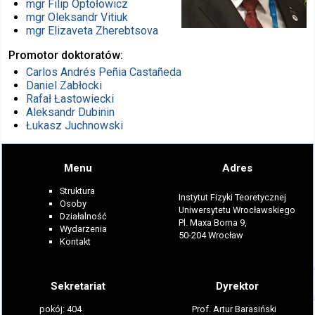
mgr
Filip Optołowicz
mgr
Oleksandr Vitiuk
mgr
Elizaveta Zherebtsova
Promotor doktoratów
Carlos Andrés Peñia Castañeda
Daniel Zabłocki
Rafał Łastowiecki
Aleksandr Dubinin
Łukasz Juchnowski
Menu
Adres
Struktura
Instytut Fizyki Teoretycznej
Osoby
Uniwersytetu Wrocławskiego
Działalność
Pl. Maxa Borna 9,
Wydarzenia
50-204 Wrocław
Kontakt
Sekretariat
Dyrektor
pokój: 404
Prof. Artur Barasiński