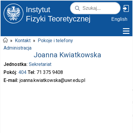
Instytut
Fizyki Teoretycznej
English
»
Kontakt
»
Pokoje i telefony
Administracja
Joanna Kwiatkowska
Jednostka
Sekretariat
Pokój
404
Tel
71 375
9408
E-mail
joanna.kwiatkowska
@uwr.edu.pl