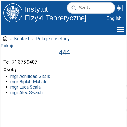
Instytut
Fizyki Teoretycznej
English
»
Kontakt
»
Pokoje i telefony
Pokoje
444
Tel
71 375
9407
Osoby
mgr
Achilleas Gitsis
mgr
Biplab Mahato
mgr
Luca Scala
mgr
Alex Swash