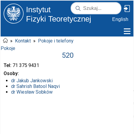
Instytut
Fizyki Teoretycznej
English
»
Kontakt
»
Pokoje i telefony
Pokoje
520
Tel
71 375
9431
Osoby
dr
Jakub Jankowski
dr
Sahrish Batool Naqvi
dr
Wiesław Sobków