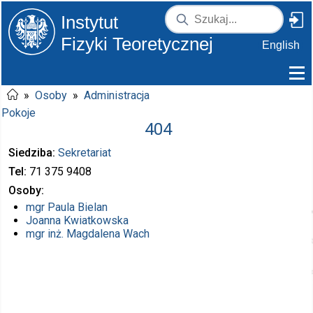
Instytut
Fizyki Teoretycznej
English
»
Osoby
»
Administracja
Pokoje
404
Siedziba
Sekretariat
Tel
71 375
9408
Osoby
mgr
Paula Bielan
Joanna Kwiatkowska
mgr inż.
Magdalena Wach