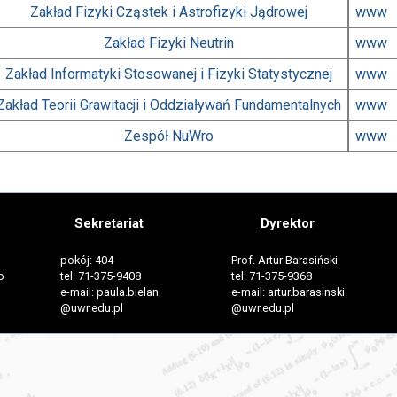
Zakład Fizyki Cząstek i Astrofizyki Jądrowej
www
Zakład Fizyki Neutrin
www
Zakład Informatyki Stosowanej i Fizyki Statystycznej
www
Zakład Teorii Grawitacji i Oddziaływań Fundamentalnych
www
Zespół NuWro
www
Sekretariat
Dyrektor
pokój: 404
Prof. Artur Barasiński
o
tel: 71-375-9408
tel: 71-375-9368
e-mail: paula.bielan
e-mail: artur.barasinski
@uwr.edu.pl
@uwr.edu.pl