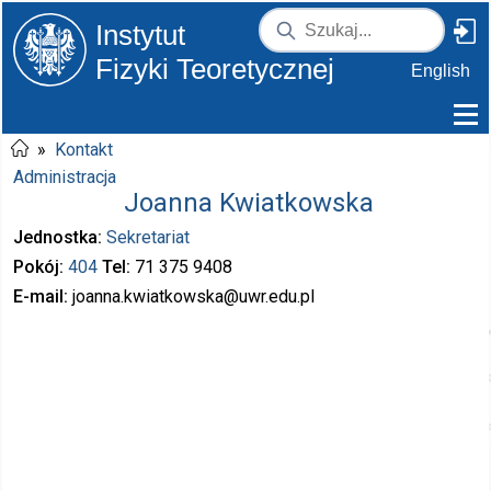
Instytut
Fizyki Teoretycznej
English
»
Kontakt
Administracja
Joanna Kwiatkowska
Jednostka
Sekretariat
Pokój
404
Tel
71 375
9408
E-mail
joanna.kwiatkowska
@uwr.edu.pl