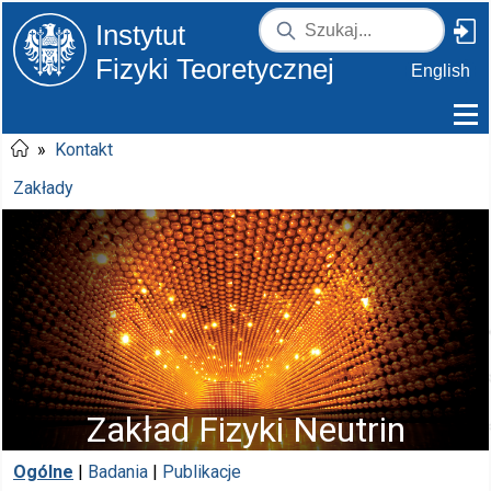
Instytut
Fizyki Teoretycznej
English
»
Kontakt
Zakłady
Zakład Fizyki Neutrin
Ogólne
|
Badania
|
Publikacje