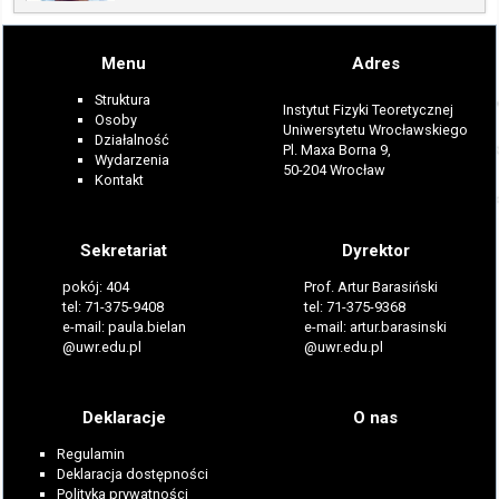
Menu
Adres
Struktura
Instytut Fizyki Teoretycznej
Osoby
Uniwersytetu Wrocławskiego
Działalność
Pl. Maxa Borna 9,
Wydarzenia
50-204 Wrocław
Kontakt
Sekretariat
Dyrektor
pokój: 404
Prof. Artur Barasiński
tel: 71-375-9408
tel: 71-375-9368
e-mail: paula.bielan
e-mail: artur.barasinski
@uwr.edu.pl
@uwr.edu.pl
Deklaracje
O nas
Regulamin
Deklaracja dostępności
Polityka prywatności