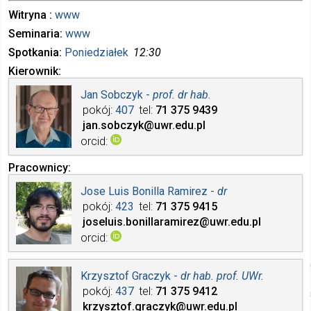
Witryna
www
Seminaria
www
Spotkania
Poniedziałek
12:30
Kierownik
Jan Sobczyk -
prof. dr hab.
pokój
407
tel
71 375
9439
jan.sobczyk
@uwr.edu.pl
orcid
Pracownicy
Jose Luis Bonilla Ramirez -
dr
pokój
423
tel
71 375
9415
joseluis.bonillaramirez
@uwr.edu.pl
orcid
Krzysztof Graczyk -
dr hab. prof. UWr.
pokój
437
tel
71 375
9412
krzysztof.graczyk
@uwr.edu.pl