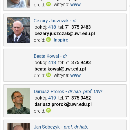
witryna
www
orcid
Cezary Juszczak -
dr
pokój
418
tel
71 375
9483
cezary.juszczak
@uwr.edu.pl
Inspire
orcid
Beata Kowal -
dr
pokój
418
tel
71 375
9483
beata.kowal
@uwr.edu.pl
witryna
www
orcid
Dariusz Prorok -
dr hab. prof. UWr
pokój
419
tel
71 375
9452
dariusz.prorok
@uwr.edu.pl
orcid
Jan Sobczyk -
prof. dr hab.