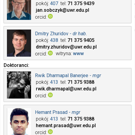
pokój
407
tel
71 375
9439
jan.sobczyk
@uwr.edu.pl
orcid
Dmitry Zhuridov -
dr hab.
pokój
438
tel
71 375
9405
dmitry.zhuridov
@uwr.edu.pl
witryna
www
orcid
Doktoranci
Rwik Dharmapal Banerjee -
mgr
pokój
413
tel
71 375
9388
rwik.dharmapal
@uwr.edu.pl
orcid
Hemant Prasad -
mgr
pokój
413
tel
71 375
9388
hemant.prasad
@uwr.edu.pl
orcid