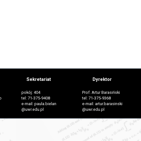
Sekretariat
Dyrektor
pokój: 404
Prof. Artur Barasiński
o
tel: 71-375-9408
tel: 71-375-9368
e-mail: paula.bielan
e-mail: artur.barasinski
@uwr.edu.pl
@uwr.edu.pl