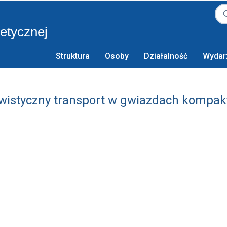
retycznej
Struktura
Osoby
Działalność
Wydar
ywistyczny transport w gwiazdach kompa