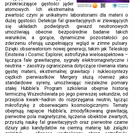
przekraczające gęstości jąder
atomowych. Ich ekstremalna
zwartość czyni je unikalnymi laboratoriami dla materii o
dużej gęstości. Detekcje fal grawitacyjnych w zlewających
się układach podwójnych gwiazd neutronowych
umożliwiają obecnie bezpośrednie badanie takich
warunków, a gorące, dynamiczne pozostałości po
zderzeniu oferują uzupełniający wgląd w zimne pulsary.
Dzięki obserwatoriom nowej generacji, takim jak Teleskop
Einsteina i Cosmic Explorer, astrofizyka wieloaspektowa –
łącząca fale grawitacyjne, sygnały elektromagnetyczne i
neutrina – zaostrzy ograniczenia dotyczące równania stanu
gęstej materii, ekstremalnej grawitacji i nukleosyntezy
ciężkich pierwiastków. Mergery służą również jako
standardowe syreny, umożliwiając niezależne pomiary
stałej Hubble'a. Program szkolenia obejmie historię
termiczną Wszechświata po jego pierwszej sekundzie, od
przejścia kwark–hadron do rozprzęgania neutrin, łącząc
mikrofizykę z obserwacjami kosmologicznymi. Tematy
obejmują napięcie Hubble'a, zmodyfikowaną grawitację,
pierwotne pola magnetyczne, łączenia obiektów zwartych,
przyszłą naukę fal grawitacyjnych oraz pierwotne czarne
dziury jako kandydatów na ciemną materię lub zalążki