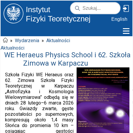
Instytut
Fizyki Teoretycznej
English
»
Wydarzenia
»
Aktualności
Aktualności
WE Heraeus Physics School i 62. Szkoła
Zimowa w Karpaczu
2026-02-27
Szkoła Fizyki WE Heraeus oraz
62. Zimowa Szkoła Fizyki
Teoretycznej w Karpaczu
„Astrofizyka i Kosmologia
Wielowymiarowa” odbędą się w
dniach 28 lutego–6 marca 2026
roku. Gwiazdy zwarte, gęste
pozostałości po supernowych,
kompresują około 1,4 masy
Słońca do promienia 10 km –
osiągając gęstości