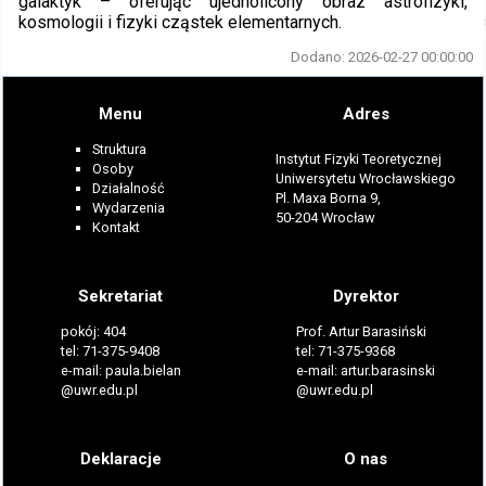
galaktyk – oferując ujednolicony obraz astrofizyki,
kosmologii i fizyki cząstek elementarnych.
Dodano: 2026-02-27 00:00:00
Menu
Adres
Struktura
Instytut Fizyki Teoretycznej
Osoby
Uniwersytetu Wrocławskiego
Działalność
Pl. Maxa Borna 9,
Wydarzenia
50-204 Wrocław
Kontakt
Sekretariat
Dyrektor
pokój: 404
Prof. Artur Barasiński
tel: 71-375-9408
tel: 71-375-9368
e-mail: paula.bielan
e-mail: artur.barasinski
@uwr.edu.pl
@uwr.edu.pl
Deklaracje
O nas