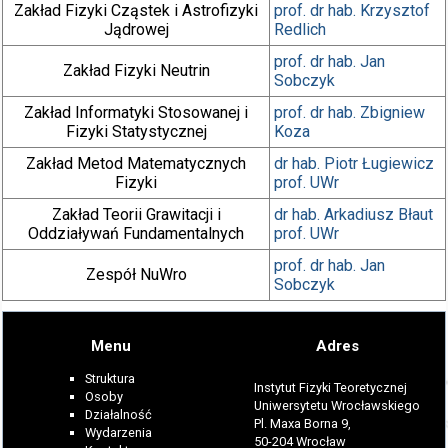
Zakład Fizyki Cząstek i Astrofizyki
prof. dr hab.
Krzysztof
Jądrowej
Redlich
prof. dr hab.
Jan
Zakład Fizyki Neutrin
Sobczyk
Zakład Informatyki Stosowanej i
prof. dr hab.
Zbigniew
Fizyki Statystycznej
Koza
Zakład Metod Matematycznych
dr hab.
Piotr Ługiewicz
Fizyki
prof. UWr
Zakład Teorii Grawitacji i
dr hab.
Arkadiusz Błaut
Oddziaływań Fundamentalnych
prof. UWr
prof. dr hab.
Jan
Zespół NuWro
Sobczyk
Menu
Adres
Struktura
Instytut Fizyki Teoretycznej
Osoby
Uniwersytetu Wrocławskiego
Działalność
Pl. Maxa Borna 9,
Wydarzenia
50-204 Wrocław