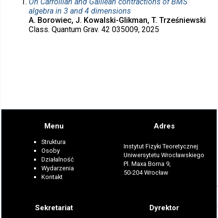
On Carrollian and Galilean contractions of BMS
algebra in 3 and 4 dimensions
A. Borowiec, J. Kowalski-Glikman, T. Trześniewski
Class. Quantum Grav. 42 035009, 2025
Menu
Adres
Struktura
Instytut Fizyki Teoretycznej
Osoby
Uniwersytetu Wrocławskiego
Działalność
Pl. Maxa Borna 9,
Wydarzenia
50-204 Wrocław
Kontakt
Sekretariat
Dyrektor