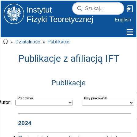
Instytut
Fizyki Teoretycznej
English
»
Działalność
»
Publikacje
Publikacje z afiliacją IFT
Publikacje
Pracownik
Były pracownik
Autor:
2024