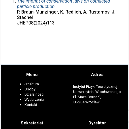
The imprint of conservation laws on correlated
particle production
P. Braun-Munzinger, K. Redlich, A. Rustamov, J.
Stachel
JHEP08(2024)113
Menu
Adres
Struktura
Instytut Fizyki Teoretycznej
Osoby
Uniwersytetu Wrocławskiego
Działalność
Pl. Maxa Borna 9,
Wydarzenia
50-204 Wrocław
Kontakt
Sekretariat
Dyrektor