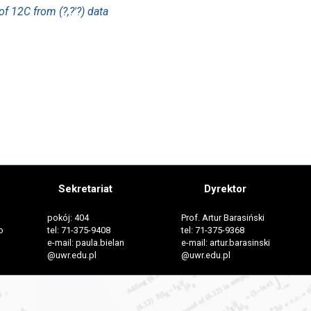
f 12C from (?,?′⁢?) data
Sekretariat
Dyrektor
pokój: 404
Prof. Artur Barasiński
o
tel: 71-375-9408
tel: 71-375-9368
e-mail: paula.bielan
e-mail: artur.barasinski
@uwr.edu.pl
@uwr.edu.pl