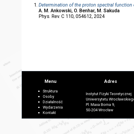
Determination of the proton spectral function o
A. M. Ankowski, O. Benhar, M. Sakuda
Phys. Rev. C 110, 054612, 2024
Menu
Adres
Struktura
Instytut Fizyki Teoretycznej
Osoby
Uniwersytetu Wrocławskieg
Działalność
Pl. Maxa Borna 9,
Wydarzenia
50-204 Wrocław
Kontakt