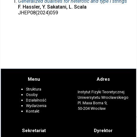
Generalized dualities for heterotic and type I strings
F. Hassler, Y. Sakatani, L. Scala
JHEP08(2024)059
Menu
Adres
Struktura
Instytut Fizyki Teoretycznej
Osoby
Uniwersytetu Wrocławskiego
Działalność
Pl. Maxa Borna 9,
Wydarzenia
50-204 Wrocław
Kontakt
Sekretariat
Dyrektor