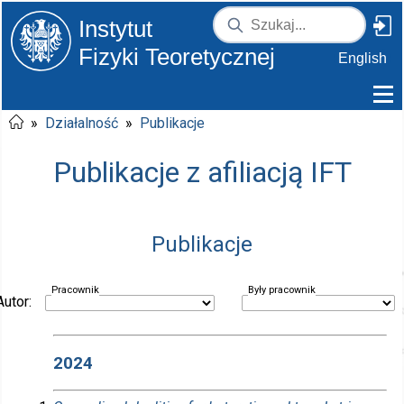
Instytut
Fizyki Teoretycznej
English
»
Działalność
»
Publikacje
Publikacje z afiliacją IFT
Publikacje
Pracownik
Były pracownik
Autor:
2024