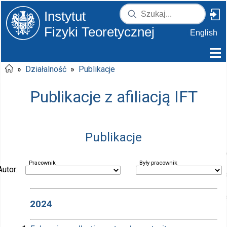
Instytut
Fizyki Teoretycznej
English
»
Działalność
»
Publikacje
Publikacje z afiliacją IFT
Publikacje
Pracownik
Były pracownik
Autor:
2024