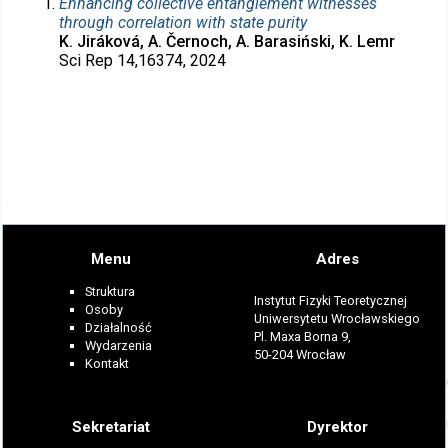
Enhancing collective entanglement witnesses
through correlation with state purity
K. Jiráková, A. Černoch, A. Barasiński, K. Lemr
Sci Rep 14,16374, 2024
Menu
Adres
Struktura
Instytut Fizyki Teoretycznej
Osoby
Uniwersytetu Wrocławskiego
Działalność
Pl. Maxa Borna 9,
Wydarzenia
50-204 Wrocław
Kontakt
Sekretariat
Dyrektor