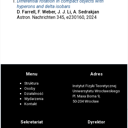
Differential rotation in compact objects with
hyperons and delta isobars
D. Farrell, F. Weber, J. J. Li, A. Sedrakjan
Astron. Nachrichten 345, e230160, 2024
Menu
Adres
Struktura
Instytut Fizyki Teoretycznej
Osoby
Uniwersytetu Wrocławskiego
Działalność
Pl. Maxa Borna 9,
Wydarzenia
50-204 Wrocław
Kontakt
Sekretariat
Dyrektor