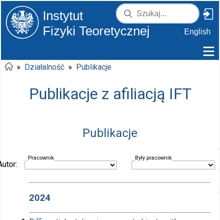
Instytut
Fizyki Teoretycznej
English
»
Działalność
»
Publikacje
Publikacje z afiliacją IFT
Publikacje
Pracownik
Były pracownik
Autor:
2024