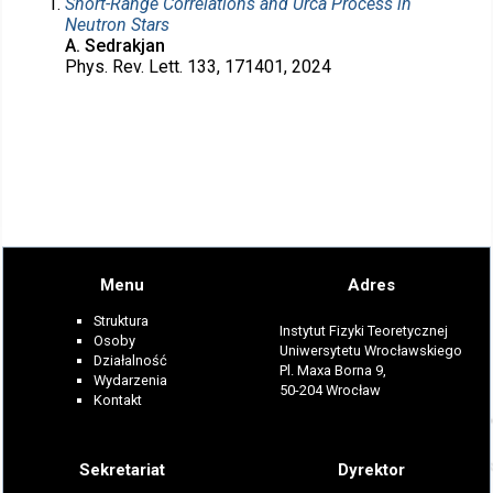
Short-Range Correlations and Urca Process in
Neutron Stars
A. Sedrakjan
Phys. Rev. Lett. 133, 171401, 2024
Menu
Adres
Struktura
Instytut Fizyki Teoretycznej
Osoby
Uniwersytetu Wrocławskiego
Działalność
Pl. Maxa Borna 9,
Wydarzenia
50-204 Wrocław
Kontakt
Sekretariat
Dyrektor