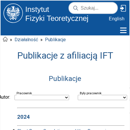
Instytut
Fizyki Teoretycznej
English
»
Działalność
»
Publikacje
Publikacje z afiliacją IFT
Publikacje
Pracownik
Były pracownik
Autor:
2024