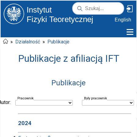
Instytut
Fizyki Teoretycznej
English
»
Działalność
»
Publikacje
Publikacje z afiliacją IFT
Publikacje
Pracownik
Były pracownik
Autor:
2024