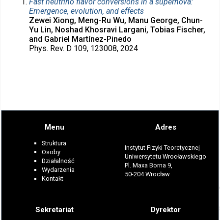
Fast neutrino flavor conversions in a supernova:
Emergence, evolution, and effects
Zewei Xiong, Meng-Ru Wu, Manu George, Chun-
Yu Lin, Noshad Khosravi Largani, Tobias Fischer,
and Gabriel Martínez-Pinedo
Phys. Rev. D 109, 123008, 2024
Menu
Adres
Struktura
Instytut Fizyki Teoretycznej
Osoby
Uniwersytetu Wrocławskiego
Działalność
Pl. Maxa Borna 9,
Wydarzenia
50-204 Wrocław
Kontakt
Sekretariat
Dyrektor