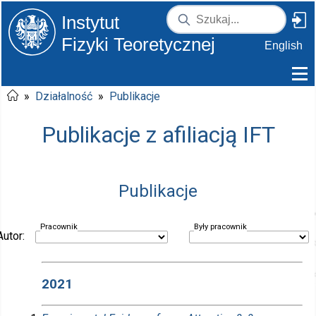
Instytut
Fizyki Teoretycznej
English
»
Działalność
»
Publikacje
Publikacje z afiliacją IFT
Publikacje
Pracownik
Były pracownik
Autor:
2021