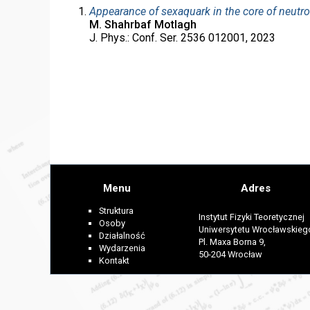
Appearance of sexaquark in the core of neutro
M. Shahrbaf Motlagh
J. Phys.: Conf. Ser. 2536 012001, 2023
Menu
Adres
Struktura
Instytut Fizyki Teoretycznej
Osoby
Uniwersytetu Wrocławskieg
Działalność
Pl. Maxa Borna 9,
Wydarzenia
50-204 Wrocław
Kontakt