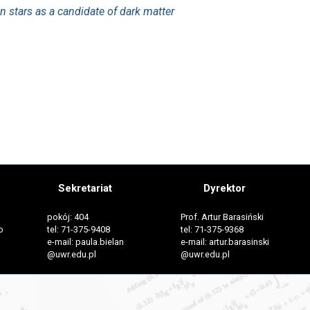
n stars as a candidate of dark matter
Sekretariat
Dyrektor
pokój: 404
Prof. Artur Barasiński
o
tel: 71-375-9408
tel: 71-375-9368
e-mail: paula.bielan
e-mail: artur.barasinski
@uwr.edu.pl
@uwr.edu.pl