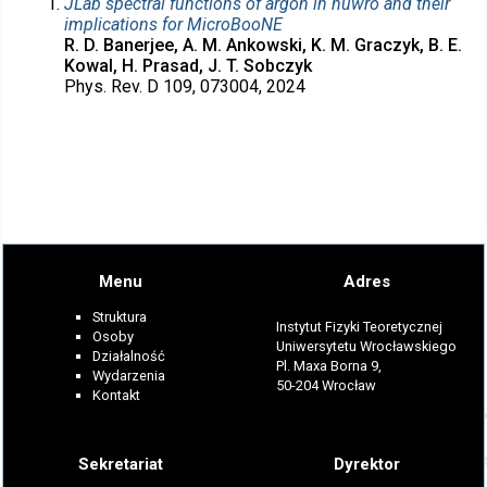
JLab spectral functions of argon in nuwro and their
implications for MicroBooNE
R. D. Banerjee, A. M. Ankowski, K. M. Graczyk, B. E.
Kowal, H. Prasad, J. T. Sobczyk
Phys. Rev. D 109, 073004, 2024
Menu
Adres
Struktura
Instytut Fizyki Teoretycznej
Osoby
Uniwersytetu Wrocławskiego
Działalność
Pl. Maxa Borna 9,
Wydarzenia
50-204 Wrocław
Kontakt
Sekretariat
Dyrektor