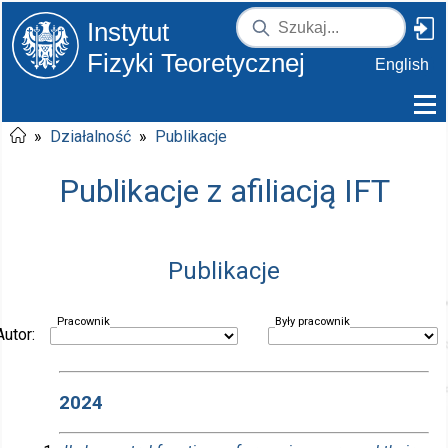
Instytut
Fizyki Teoretycznej
English
»
Działalność
»
Publikacje
Publikacje z afiliacją IFT
Publikacje
Pracownik
Były pracownik
Autor:
2024