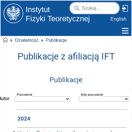
Instytut
Fizyki Teoretycznej
English
»
Działalność
»
Publikacje
Publikacje z afiliacją IFT
Publikacje
Pracownik
Były pracownik
Autor:
2024