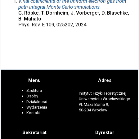
Virial coefficients of the uniform electron gas from
path-integral Monte Carlo simulations
G. Röpke, T. Dornheim, J. Vorberger, D. Blaschke,
B. Mahato
Phys. Rev. E 109, 025202, 2024
Menu
Adres
Struktura
Instytut Fizyki Teoretycznej
Osoby
Uniwersytetu Wrocławskiego
Działalność
Pl. Maxa Borna 9,
Wydarzenia
50-204 Wrocław
Kontakt
Sekretariat
Dyrektor