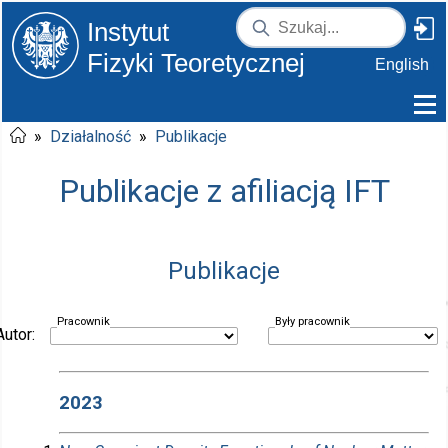
Instytut
Fizyki Teoretycznej
English
»
Działalność
»
Publikacje
Publikacje z afiliacją IFT
Publikacje
Pracownik
Były pracownik
Autor:
2023