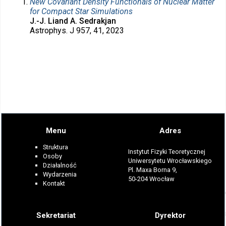
New Covariant Density Functionals of Nuclear Matter
for Compact Star Simulations
J.-J. Liand A. Sedrakjan
Astrophys. J 957, 41, 2023
Menu
Adres
Struktura
Instytut Fizyki Teoretycznej
Osoby
Uniwersytetu Wrocławskiego
Działalność
Pl. Maxa Borna 9,
Wydarzenia
50-204 Wrocław
Kontakt
Sekretariat
Dyrektor