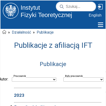
Instytut
Fizyki Teoretycznej
English
»
Działalność
»
Publikacje
Publikacje z afiliacją IFT
Publikacje
Pracownik
Były pracownik
Autor:
2023