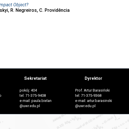
ompact Object?
tskyi, R. Negreiros, C. Providência
Sekretariat
Dyrektor
pokój: 404
Prof. Artur Barasiński
o
tel: 71-375-9408
tel: 71-375-9368
e-mail: paula.bielan
e-mail: artur.barasinski
@uwr.edu.pl
@uwr.edu.pl