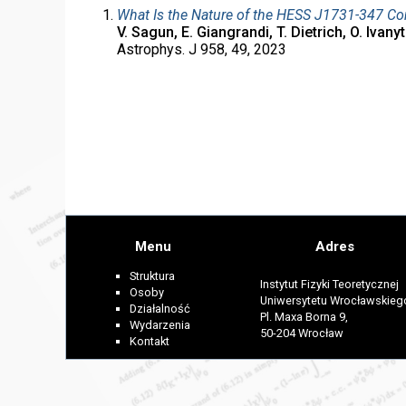
What Is the Nature of the HESS J1731-347 C
V. Sagun, E. Giangrandi, T. Dietrich, O. Ivany
Astrophys. J 958, 49, 2023
Menu
Adres
Struktura
Instytut Fizyki Teoretycznej
Osoby
Uniwersytetu Wrocławskieg
Działalność
Pl. Maxa Borna 9,
Wydarzenia
50-204 Wrocław
Kontakt