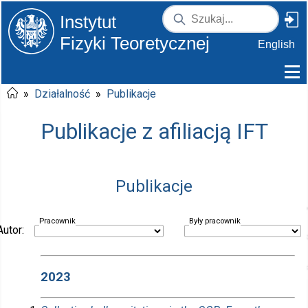
Instytut
Fizyki Teoretycznej
English
»
Działalność
»
Publikacje
Publikacje z afiliacją IFT
Publikacje
Pracownik
Były pracownik
Autor:
2023