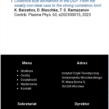
Collective bulk excitations in the QGP: From the
weakly non-ideal case to the strong correlation limit
K. Baiseitov, D. Blaschke, T. S. Ramazanov
Contrib. Plasma Phys. 63, e202300015, 2023
Menu
Adres
Struktura
Instytut Fizyki Teoretycznej
Osoby
Uniwersytetu Wrocławskiego
Działalność
Pl. Maxa Borna 9,
Wydarzenia
50-204 Wrocław
Kontakt
Sekretariat
Dyrektor