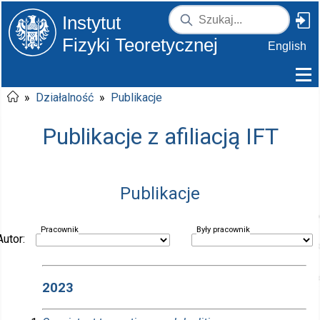
Instytut
Fizyki Teoretycznej
English
»
Działalność
»
Publikacje
Publikacje z afiliacją IFT
Publikacje
Pracownik
Były pracownik
Autor:
2023