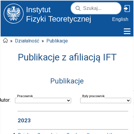
Instytut
Fizyki Teoretycznej
English
»
Działalność
»
Publikacje
Publikacje z afiliacją IFT
Publikacje
Pracownik
Były pracownik
Autor:
2023