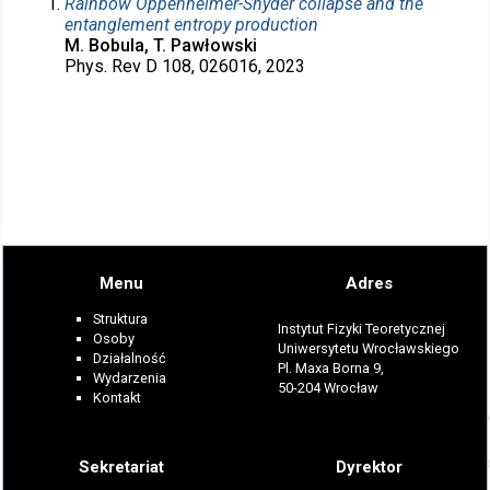
Rainbow Oppenheimer-Snyder collapse and the
entanglement entropy production
M. Bobula, T. Pawłowski
Phys. Rev D 108, 026016, 2023
Menu
Adres
Struktura
Instytut Fizyki Teoretycznej
Osoby
Uniwersytetu Wrocławskiego
Działalność
Pl. Maxa Borna 9,
Wydarzenia
50-204 Wrocław
Kontakt
Sekretariat
Dyrektor