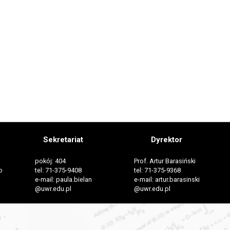
Sekretariat
Dyrektor
pokój: 404
Prof. Artur Barasiński
o
tel: 71-375-9408
tel: 71-375-9368
e-mail: paula.bielan
e-mail: artur.barasinski
@uwr.edu.pl
@uwr.edu.pl