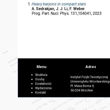
Heavy baryons in compact stars
A. Sedrakjan, J. J. Li, F. Weber
Prog. Part. Nucl. Phys. 131,104041, 2023
Menu
Adres
Struktura
Instytut Fizyki Teoretycznej
Osoby
Uniwersytetu Wrocławskieg
Działalność
Pl. Maxa Borna 9,
Wydarzenia
50-204 Wrocław
Kontakt