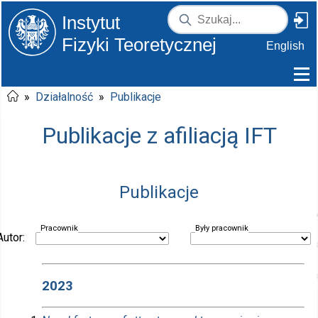
Instytut
Fizyki Teoretycznej
English
»
Działalność
»
Publikacje
Publikacje z afiliacją IFT
Publikacje
Pracownik
Były pracownik
Autor:
2023