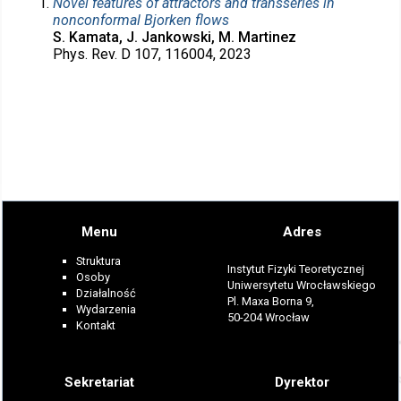
Novel features of attractors and transseries in
nonconformal Bjorken flows
S. Kamata, J. Jankowski, M. Martinez
Phys. Rev. D 107, 116004, 2023
Menu
Adres
Struktura
Instytut Fizyki Teoretycznej
Osoby
Uniwersytetu Wrocławskiego
Działalność
Pl. Maxa Borna 9,
Wydarzenia
50-204 Wrocław
Kontakt
Sekretariat
Dyrektor