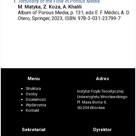
Tortuosity of the Flow in Porous Media
M. Matyka, Z. Koza, A. Khalili
Album of Porous Media, p. 131, eds E. F. Médici, A. D.
Otero, Springer, 2023, ISBN: 978-3-031-23799-7
Menu
Adres
Struktura
Instytut Fizyki Teoretycznej
Osoby
Uniwersytetu Wrocławskiego
Działalność
Pl. Maxa Borna 9,
Wydarzenia
50-204 Wrocław
Kontakt
Sekretariat
Dyrektor