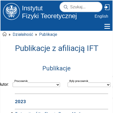
Instytut
Fizyki Teoretycznej
English
»
Działalność
»
Publikacje
Publikacje z afiliacją IFT
Publikacje
Pracownik
Były pracownik
Autor:
2023