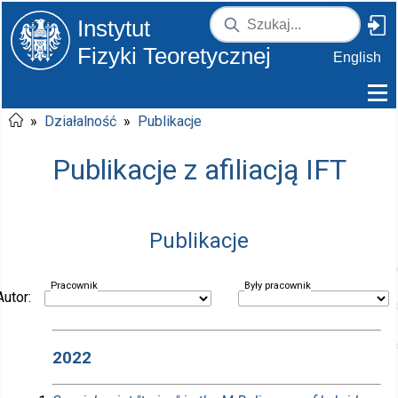
Instytut
Fizyki Teoretycznej
English
»
Działalność
»
Publikacje
Publikacje z afiliacją IFT
Publikacje
Pracownik
Były pracownik
Autor:
2022