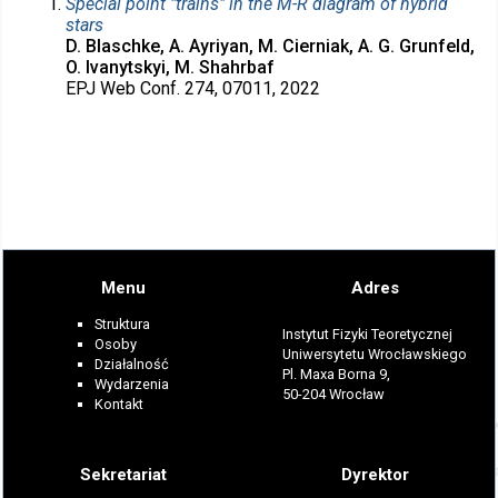
Special point "trains" in the M-R diagram of hybrid
stars
D. Blaschke, A. Ayriyan, M. Cierniak, A. G. Grunfeld,
O. Ivanytskyi, M. Shahrbaf
EPJ Web Conf. 274, 07011, 2022
Menu
Adres
Struktura
Instytut Fizyki Teoretycznej
Osoby
Uniwersytetu Wrocławskiego
Działalność
Pl. Maxa Borna 9,
Wydarzenia
50-204 Wrocław
Kontakt
Sekretariat
Dyrektor