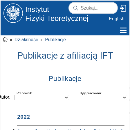
Instytut
Fizyki Teoretycznej
English
»
Działalność
»
Publikacje
Publikacje z afiliacją IFT
Publikacje
Pracownik
Były pracownik
Autor:
2022