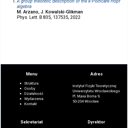
A group theoretic description of the κ-Poincaré Hopf
algebra
M. Arzano, J. Kowalski-Glikman
Phys. Lett. B 835, 137535, 2022
Menu
Adres
Struktura
Instytut Fizyki Teoretycznej
Osoby
Uniwersytetu Wrocławskiego
Działalność
Pl. Maxa Borna 9,
Wydarzenia
50-204 Wrocław
Kontakt
Sekretariat
Dyrektor