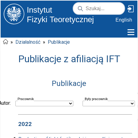
Instytut
Fizyki Teoretycznej
English
»
Działalność
»
Publikacje
Publikacje z afiliacją IFT
Publikacje
Pracownik
Były pracownik
Autor:
2022