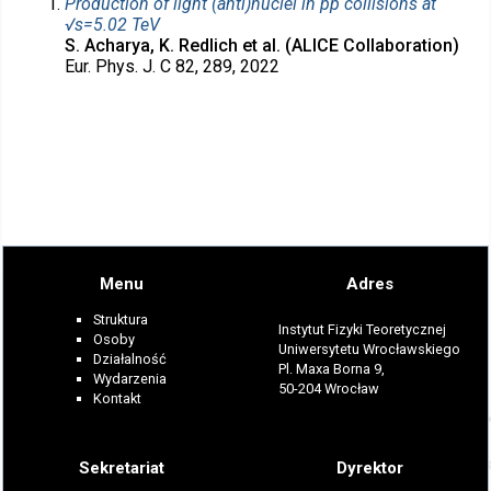
Production of light (anti)nuclei in pp collisions at
√s=5.02 TeV
S. Acharya, K. Redlich et al. (ALICE Collaboration)
Eur. Phys. J. C 82, 289, 2022
Menu
Adres
Struktura
Instytut Fizyki Teoretycznej
Osoby
Uniwersytetu Wrocławskiego
Działalność
Pl. Maxa Borna 9,
Wydarzenia
50-204 Wrocław
Kontakt
Sekretariat
Dyrektor