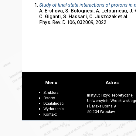
Study of final-state interactions of protons 
A. Ershova, S. Bolognesi, A. Letourneau, J.-C
C. Giganti, S. Hassani, C. Juszczak et al.
Phys. Rev. D 106, 032009, 2022
Menu
Adres
Struktura
Instytut Fizyki Teoretycznej
Osoby
Uniwersytetu Wrocławskieg
Działalność
Pl. Maxa Borna 9,
Wydarzenia
50-204 Wrocław
Kontakt