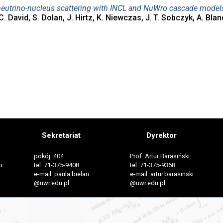
in neutrino-nucleus scattering with INCL and NuWro cascade model
. David, S. Dolan, J. Hirtz, K. Niewczas, J. T. Sobczyk, A. Bla
Sekretariat
Dyrektor
pokój: 404
Prof. Artur Barasiński
o
tel: 71-375-9408
tel: 71-375-9368
e-mail: paula.bielan
e-mail: artur.barasinski
@uwr.edu.pl
@uwr.edu.pl