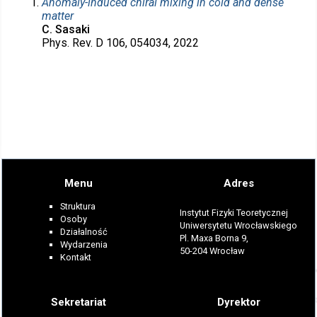
Anomaly-induced chiral mixing in cold and dense
matter
C. Sasaki
Phys. Rev. D 106, 054034, 2022
Menu
Adres
Struktura
Instytut Fizyki Teoretycznej
Osoby
Uniwersytetu Wrocławskiego
Działalność
Pl. Maxa Borna 9,
Wydarzenia
50-204 Wrocław
Kontakt
Sekretariat
Dyrektor