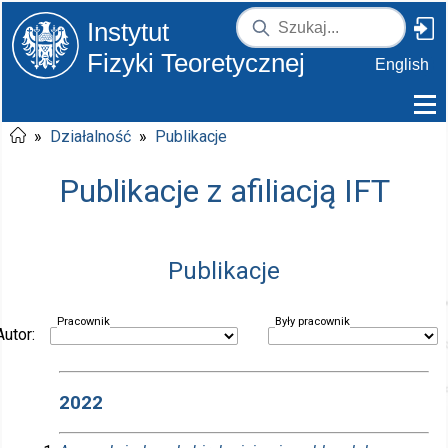
Instytut
Fizyki Teoretycznej
English
»
Działalność
»
Publikacje
Publikacje z afiliacją IFT
Publikacje
Pracownik
Były pracownik
Autor:
2022