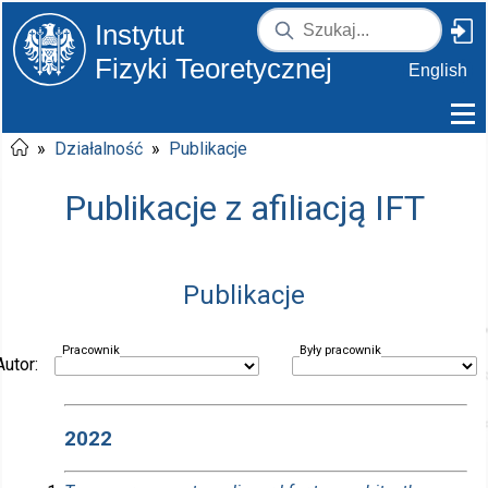
Instytut
Fizyki Teoretycznej
English
»
Działalność
»
Publikacje
Publikacje z afiliacją IFT
Publikacje
Pracownik
Były pracownik
Autor:
2022