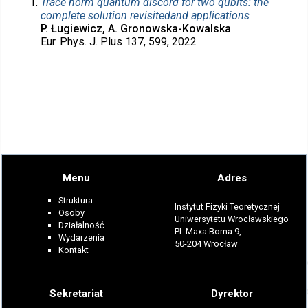
Trace norm quantum discord for two qubits: the
complete solution revisitedand applications
P. Ługiewicz, A. Gronowska-Kowalska
Eur. Phys. J. Plus 137, 599, 2022
Menu
Adres
Struktura
Instytut Fizyki Teoretycznej
Osoby
Uniwersytetu Wrocławskiego
Działalność
Pl. Maxa Borna 9,
Wydarzenia
50-204 Wrocław
Kontakt
Sekretariat
Dyrektor