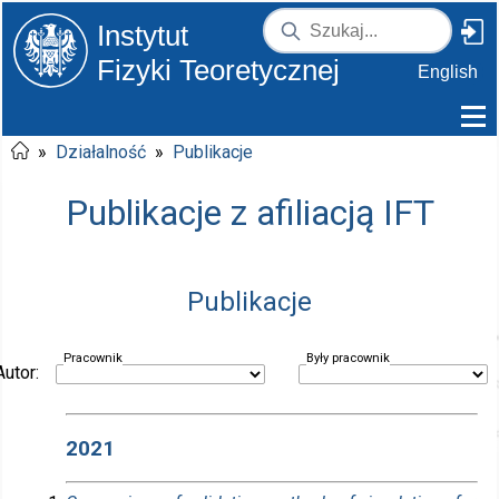
Instytut
Fizyki Teoretycznej
English
»
Działalność
»
Publikacje
Publikacje z afiliacją IFT
Publikacje
Pracownik
Były pracownik
Autor:
2021