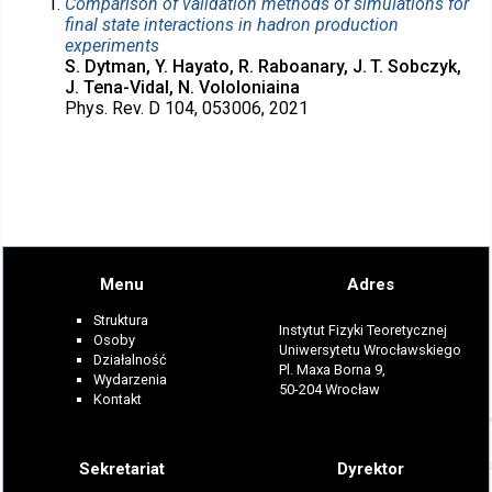
Comparison of validation methods of simulations for
final state interactions in hadron production
experiments
S. Dytman, Y. Hayato, R. Raboanary, J. T. Sobczyk,
J. Tena-Vidal, N. Vololoniaina
Phys. Rev. D 104, 053006, 2021
Menu
Adres
Struktura
Instytut Fizyki Teoretycznej
Osoby
Uniwersytetu Wrocławskiego
Działalność
Pl. Maxa Borna 9,
Wydarzenia
50-204 Wrocław
Kontakt
Sekretariat
Dyrektor